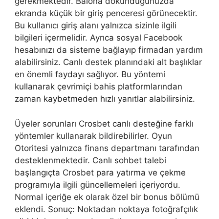
gerekmektedir. Balona dokunduğunuzda
ekranda küçük bir giriş penceresi görünecektir.
Bu kullanıcı giriş alanı yalnızca sizinle ilgili
bilgileri içermelidir. Ayrıca sosyal Facebook
hesabınızı da sisteme bağlayıp firmadan yardım
alabilirsiniz. Canlı destek planındaki alt başlıklar
en önemli faydayı sağlıyor. Bu yöntemi
kullanarak çevrimiçi bahis platformlarından
zaman kaybetmeden hızlı yanıtlar alabilirsiniz.
Üyeler sorunları Crosbet canlı desteğine farklı
yöntemler kullanarak bildirebilirler. Oyun
Otoritesi yalnızca finans departmanı tarafından
desteklenmektedir. Canlı sohbet talebi
başlangıçta Crosbet para yatırma ve çekme
programıyla ilgili güncellemeleri içeriyordu.
Normal içeriğe ek olarak özel bir bonus bölümü
eklendi. Sonuç: Noktadan noktaya fotoğrafçılık