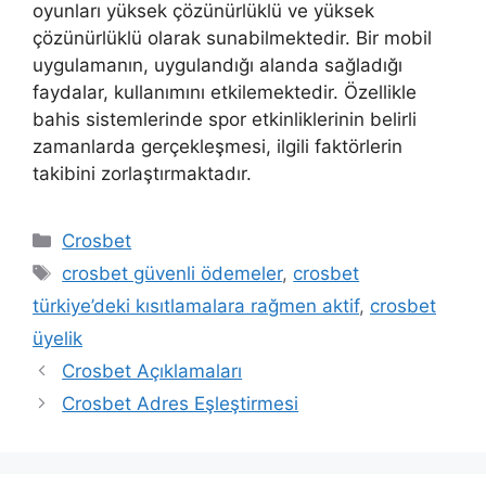
oyunları yüksek çözünürlüklü ve yüksek
çözünürlüklü olarak sunabilmektedir. Bir mobil
uygulamanın, uygulandığı alanda sağladığı
faydalar, kullanımını etkilemektedir. Özellikle
bahis sistemlerinde spor etkinliklerinin belirli
zamanlarda gerçekleşmesi, ilgili faktörlerin
takibini zorlaştırmaktadır.
Kategoriler
Crosbet
Etiketler
crosbet güvenli ödemeler
,
crosbet
türkiye’deki kısıtlamalara rağmen aktif
,
crosbet
üyelik
Crosbet Açıklamaları
Crosbet Adres Eşleştirmesi