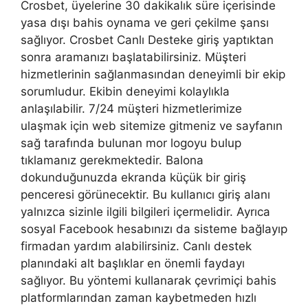
Crosbet, üyelerine 30 dakikalık süre içerisinde
yasa dışı bahis oynama ve geri çekilme şansı
sağlıyor. Crosbet Canlı Desteke giriş yaptıktan
sonra aramanızı başlatabilirsiniz. Müşteri
hizmetlerinin sağlanmasından deneyimli bir ekip
sorumludur. Ekibin deneyimi kolaylıkla
anlaşılabilir. 7/24 müşteri hizmetlerimize
ulaşmak için web sitemize gitmeniz ve sayfanın
sağ tarafında bulunan mor logoyu bulup
tıklamanız gerekmektedir. Balona
dokunduğunuzda ekranda küçük bir giriş
penceresi görünecektir. Bu kullanıcı giriş alanı
yalnızca sizinle ilgili bilgileri içermelidir. Ayrıca
sosyal Facebook hesabınızı da sisteme bağlayıp
firmadan yardım alabilirsiniz. Canlı destek
planındaki alt başlıklar en önemli faydayı
sağlıyor. Bu yöntemi kullanarak çevrimiçi bahis
platformlarından zaman kaybetmeden hızlı