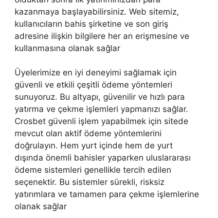
kazanmaya başlayabilirsiniz. Web sitemiz,
kullanıcıların bahis şirketine ve son giriş
adresine ilişkin bilgilere her an erişmesine ve
kullanmasına olanak sağlar
Üyelerimize en iyi deneyimi sağlamak için
güvenli ve etkili çeşitli ödeme yöntemleri
sunuyoruz. Bu altyapı, güvenilir ve hızlı para
yatırma ve çekme işlemleri yapmanızı sağlar.
Crosbet güvenli işlem yapabilmek için sitede
mevcut olan aktif ödeme yöntemlerini
doğrulayın. Hem yurt içinde hem de yurt
dışında önemli bahisler yaparken uluslararası
ödeme sistemleri genellikle tercih edilen
seçenektir. Bu sistemler sürekli, risksiz
yatırımlara ve tamamen para çekme işlemlerine
olanak sağlar