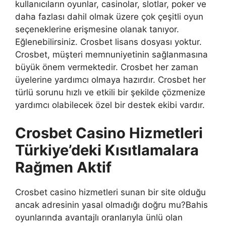
kullanıcıların oyunlar, casinolar, slotlar, poker ve
daha fazlası dahil olmak üzere çok çeşitli oyun
seçeneklerine erişmesine olanak tanıyor.
Eğlenebilirsiniz. Crosbet lisans dosyası yoktur.
Crosbet, müşteri memnuniyetinin sağlanmasına
büyük önem vermektedir. Crosbet her zaman
üyelerine yardımcı olmaya hazırdır. Crosbet her
türlü sorunu hızlı ve etkili bir şekilde çözmenize
yardımcı olabilecek özel bir destek ekibi vardır.
Crosbet Casino Hizmetleri
Türkiye’deki Kısıtlamalara
Rağmen Aktif
Crosbet casino hizmetleri sunan bir site olduğu
ancak adresinin yasal olmadığı doğru mu?Bahis
oyunlarında avantajlı oranlarıyla ünlü olan