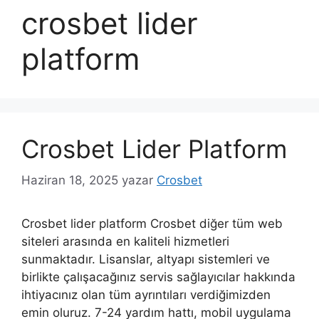
crosbet lider
platform
Crosbet Lider Platform
Haziran 18, 2025
yazar
Crosbet
Crosbet lider platform Crosbet diğer tüm web
siteleri arasında en kaliteli hizmetleri
sunmaktadır. Lisanslar, altyapı sistemleri ve
birlikte çalışacağınız servis sağlayıcılar hakkında
ihtiyacınız olan tüm ayrıntıları verdiğimizden
emin oluruz. 7-24 yardım hattı, mobil uygulama