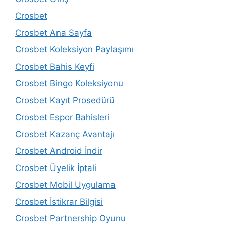
Crosbet
Crosbet Ana Sayfa
Crosbet Koleksiyon Paylaşımı
Crosbet Bahis Keyfi
Crosbet Bingo Koleksiyonu
Crosbet Kayıt Prosedürü
Crosbet Espor Bahisleri
Crosbet Kazanç Avantajı
Crosbet Android İndir
Crosbet Üyelik İptali
Crosbet Mobil Uygulama
Crosbet İstikrar Bilgisi
Crosbet Partnership Oyunu