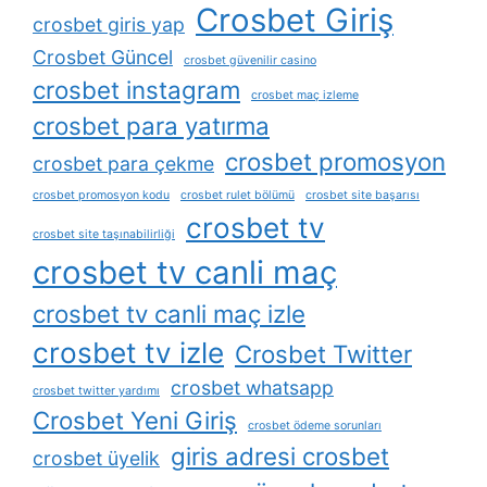
Crosbet Giriş
crosbet giris yap
Crosbet Güncel
crosbet güvenilir casino
crosbet instagram
crosbet maç izleme
crosbet para yatırma
crosbet promosyon
crosbet para çekme
crosbet promosyon kodu
crosbet rulet bölümü
crosbet site başarısı
crosbet tv
crosbet site taşınabilirliği
crosbet tv canli maç
crosbet tv canli maç izle
crosbet tv izle
Crosbet Twitter
crosbet whatsapp
crosbet twitter yardımı
Crosbet Yeni Giriş
crosbet ödeme sorunları
giris adresi crosbet
crosbet üyelik