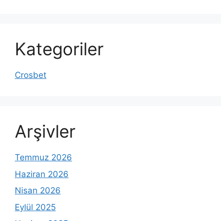
Kategoriler
Crosbet
Arşivler
Temmuz 2026
Haziran 2026
Nisan 2026
Eylül 2025