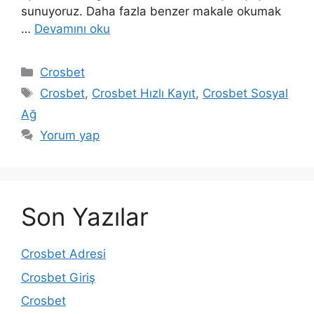
sunuyoruz. Daha fazla benzer makale okumak
…
Devamını oku
Kategoriler
Crosbet
Etiketler
Crosbet
,
Crosbet Hızlı Kayıt
,
Crosbet Sosyal
Ağ
Yorum yap
Son Yazılar
Crosbet Adresi
Crosbet Giriş
Crosbet