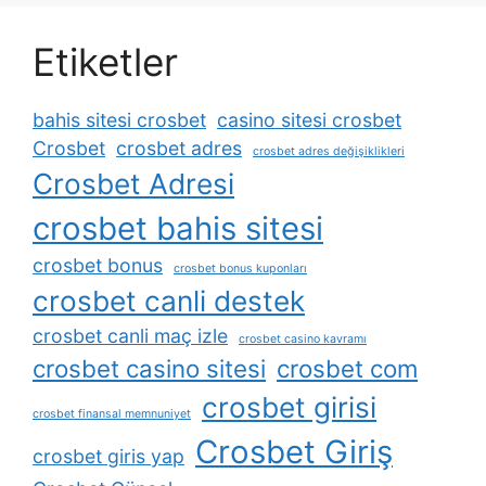
Etiketler
bahis sitesi crosbet
casino sitesi crosbet
Crosbet
crosbet adres
crosbet adres değişiklikleri
Crosbet Adresi
crosbet bahis sitesi
crosbet bonus
crosbet bonus kuponları
crosbet canli destek
crosbet canli maç izle
crosbet casino kavramı
crosbet casino sitesi
crosbet com
crosbet girisi
crosbet finansal memnuniyet
Crosbet Giriş
crosbet giris yap