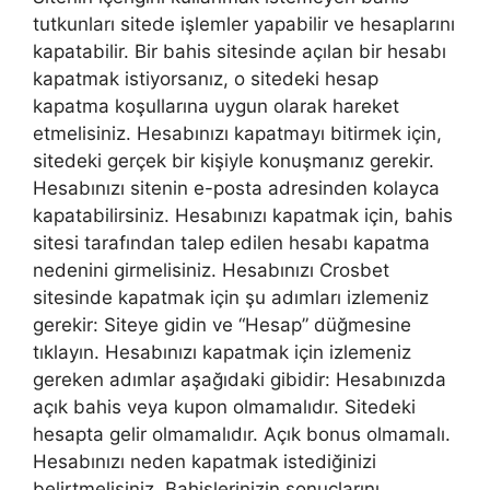
tutkunları sitede işlemler yapabilir ve hesaplarını
kapatabilir. Bir bahis sitesinde açılan bir hesabı
kapatmak istiyorsanız, o sitedeki hesap
kapatma koşullarına uygun olarak hareket
etmelisiniz. Hesabınızı kapatmayı bitirmek için,
sitedeki gerçek bir kişiyle konuşmanız gerekir.
Hesabınızı sitenin e-posta adresinden kolayca
kapatabilirsiniz. Hesabınızı kapatmak için, bahis
sitesi tarafından talep edilen hesabı kapatma
nedenini girmelisiniz. Hesabınızı Crosbet
sitesinde kapatmak için şu adımları izlemeniz
gerekir: Siteye gidin ve “Hesap” düğmesine
tıklayın. Hesabınızı kapatmak için izlemeniz
gereken adımlar aşağıdaki gibidir: Hesabınızda
açık bahis veya kupon olmamalıdır. Sitedeki
hesapta gelir olmamalıdır. Açık bonus olmamalı.
Hesabınızı neden kapatmak istediğinizi
belirtmelisiniz. Bahislerinizin sonuçlarını