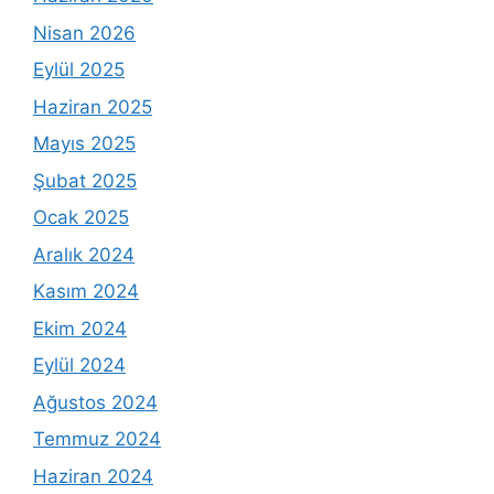
Nisan 2026
Eylül 2025
Haziran 2025
Mayıs 2025
Şubat 2025
Ocak 2025
Aralık 2024
Kasım 2024
Ekim 2024
Eylül 2024
Ağustos 2024
Temmuz 2024
Haziran 2024