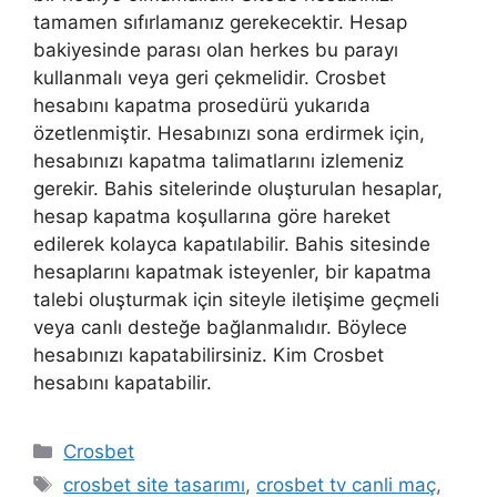
tamamen sıfırlamanız gerekecektir. Hesap
bakiyesinde parası olan herkes bu parayı
kullanmalı veya geri çekmelidir. Crosbet
hesabını kapatma prosedürü yukarıda
özetlenmiştir. Hesabınızı sona erdirmek için,
hesabınızı kapatma talimatlarını izlemeniz
gerekir. Bahis sitelerinde oluşturulan hesaplar,
hesap kapatma koşullarına göre hareket
edilerek kolayca kapatılabilir. Bahis sitesinde
hesaplarını kapatmak isteyenler, bir kapatma
talebi oluşturmak için siteyle iletişime geçmeli
veya canlı desteğe bağlanmalıdır. Böylece
hesabınızı kapatabilirsiniz. Kim Crosbet
hesabını kapatabilir.
Kategoriler
Crosbet
Etiketler
crosbet site tasarımı
,
crosbet tv canli maç
,