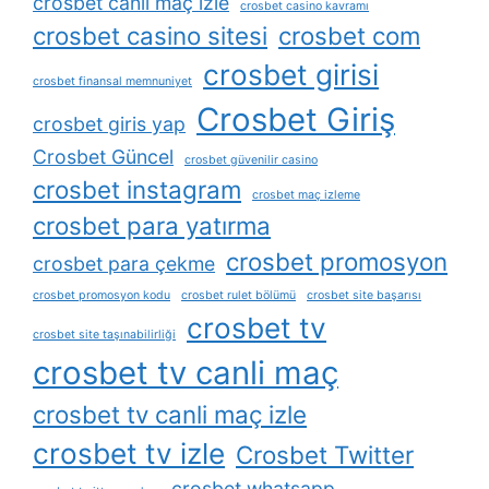
crosbet canli maç izle
crosbet casino kavramı
crosbet casino sitesi
crosbet com
crosbet girisi
crosbet finansal memnuniyet
Crosbet Giriş
crosbet giris yap
Crosbet Güncel
crosbet güvenilir casino
crosbet instagram
crosbet maç izleme
crosbet para yatırma
crosbet promosyon
crosbet para çekme
crosbet promosyon kodu
crosbet rulet bölümü
crosbet site başarısı
crosbet tv
crosbet site taşınabilirliği
crosbet tv canli maç
crosbet tv canli maç izle
crosbet tv izle
Crosbet Twitter
crosbet whatsapp