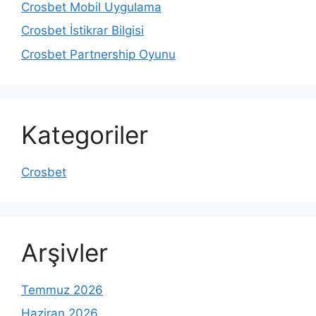
Crosbet Mobil Uygulama
Crosbet İstikrar Bilgisi
Crosbet Partnership Oyunu
Kategoriler
Crosbet
Arşivler
Temmuz 2026
Haziran 2026