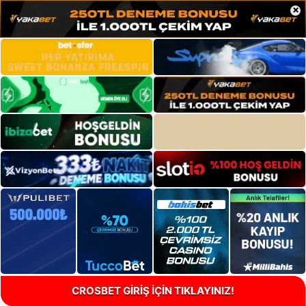
×
CROSBET GİRİŞ İÇİN TIKLAYINIZ!