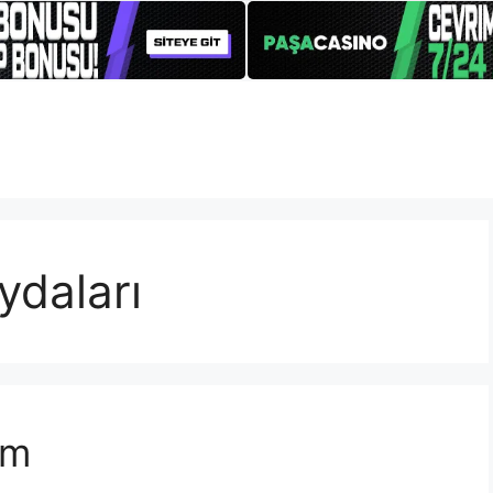
ydaları
am