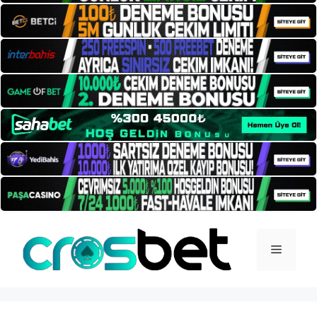
İçeriğe
atla
Menü