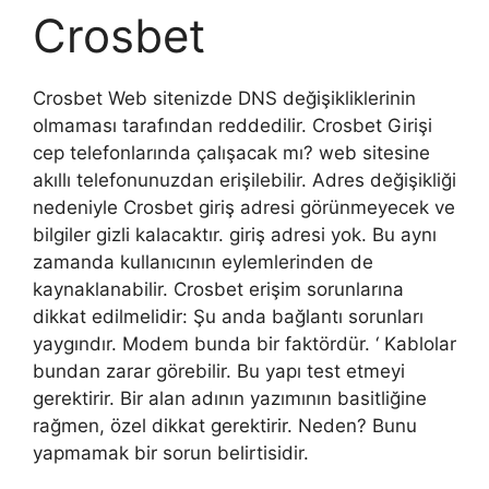
Crosbet
Crosbet Web sitenizde DNS değişikliklerinin
olmaması tarafından reddedilir. Crosbet Girişi
cep telefonlarında çalışacak mı? web sitesine
akıllı telefonunuzdan erişilebilir. Adres değişikliği
nedeniyle Crosbet giriş adresi görünmeyecek ve
bilgiler gizli kalacaktır. giriş adresi yok. Bu aynı
zamanda kullanıcının eylemlerinden de
kaynaklanabilir. Crosbet erişim sorunlarına
dikkat edilmelidir: Şu anda bağlantı sorunları
yaygındır. Modem bunda bir faktördür. ‘ Kablolar
bundan zarar görebilir. Bu yapı test etmeyi
gerektirir. Bir alan adının yazımının basitliğine
rağmen, özel dikkat gerektirir. Neden? Bunu
yapmamak bir sorun belirtisidir.