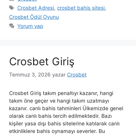
Etiketler
Crosbet Adresi
,
crosbet bahis sitesi
,
Crosbet Ödül Oyunu
Yorum yap
Crosbet Giriş
Temmuz 3, 2026
yazar
Crosbet
Crosbet Giriş takım penaltıyı kazanır, hangi
takım öne geçer ve hangi takım uzatmayı
kazanır. canlı bahis tahminleri Ülkemizde genel
olarak canlı bahis tercih edilmektedir. Bazı
kişiler yasa dışı bahis sitelerine katılarak canlı
etkinliklere bahis oynamayı severler. Bu