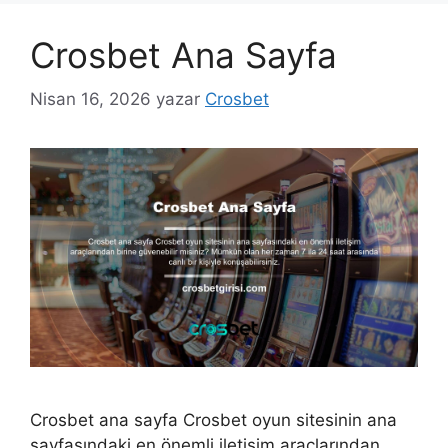
Crosbet Ana Sayfa
Nisan 16, 2026
yazar
Crosbet
Crosbet ana sayfa Crosbet oyun sitesinin ana
sayfasındaki en önemli iletişim araçlarından