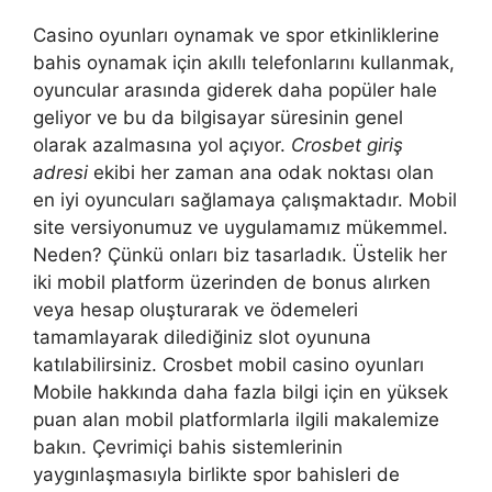
Casino oyunları oynamak ve spor etkinliklerine
bahis oynamak için akıllı telefonlarını kullanmak,
oyuncular arasında giderek daha popüler hale
geliyor ve bu da bilgisayar süresinin genel
olarak azalmasına yol açıyor.
Crosbet giriş
adresi
ekibi her zaman ana odak noktası olan
en iyi oyuncuları sağlamaya çalışmaktadır. Mobil
site versiyonumuz ve uygulamamız mükemmel.
Neden? Çünkü onları biz tasarladık. Üstelik her
iki mobil platform üzerinden de bonus alırken
veya hesap oluşturarak ve ödemeleri
tamamlayarak dilediğiniz slot oyununa
katılabilirsiniz. Crosbet mobil casino oyunları
Mobile hakkında daha fazla bilgi için en yüksek
puan alan mobil platformlarla ilgili makalemize
bakın. Çevrimiçi bahis sistemlerinin
yaygınlaşmasıyla birlikte spor bahisleri de