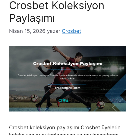
Crosbet Koleksiyon
Paylaşımı
Nisan 15, 2026
yazar
Crosbet
Crosbet koleksiyon paylaşımı Crosbet üyelerin