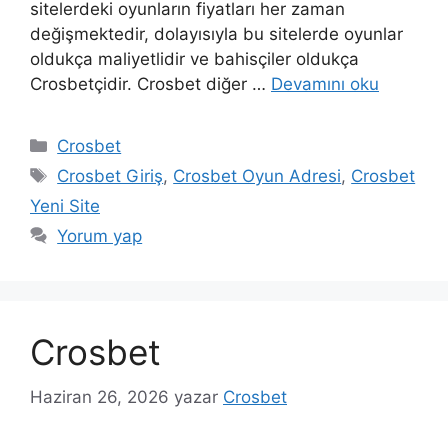
sitelerdeki oyunların fiyatları her zaman
değişmektedir, dolayısıyla bu sitelerde oyunlar
oldukça maliyetlidir ve bahisçiler oldukça
Crosbetçidir. Crosbet diğer …
Devamını oku
Kategoriler
Crosbet
Etiketler
Crosbet Giriş
,
Crosbet Oyun Adresi
,
Crosbet
Yeni Site
Yorum yap
Crosbet
Haziran 26, 2026
yazar
Crosbet