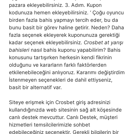
pazara ekleyebilirsiniz. 3. Adım. Kupon
kodunuza hemen ekleyebilirsiniz. ‘ Çoğu oyuncu
birden fazla bahis yapmayı tercih eder, bu da
bunu basit bir görev haline getirir. Neden? Daha
fazla seçenek ekleyerek kuponunuza gerektiği
kadar seçenek ekleyebilirsiniz.
Crosbet at yarışı
bahisleri
nasıl bahis kuponu yapabilirim? Bahis
konusunu tartışırken herkesin kendi fikrinin
olduğunu ve kararların farklı faktörlerden
etkilenebileceğini anlıyoruz. Kararımı değiştirdim
İstenmeyen seçenekleri de dahil ettiyseniz,
basit bir alternatif var.
Siteye erişmek için Crosbet giriş adresinizi
kullandığınızda web sitesinin sağ alt köşesinde
canlı destek mevcuttur. Canlı Destek, müşteri
hizmetleri temsilcilerimizle sohbet
edebileceğiniz seçenektir. Gerekli bilgilerin bir