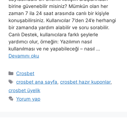
birine güvenebilir misiniz? Mümkün olan her
zaman 7 ila 24 saat arasında canlı bir kişiyle
konuşabilirsiniz. Kullanıcılar 7’den 24’e herhangi
bir zamanda yardım alabilir ve soru sorabilir.
Canlı Destek, kullanıcılara farklı şeylerle
yardımcı olur, örneğin: Yazılımın nasıl
kullanılması ve ne yapabileceği – nasıl …
Devamını oku
Kategoriler
Crosbet
Etiketler
crosbet ana sayfa
,
crosbet hazır kuponlar
,
crosbet üyelik
Yorum yap