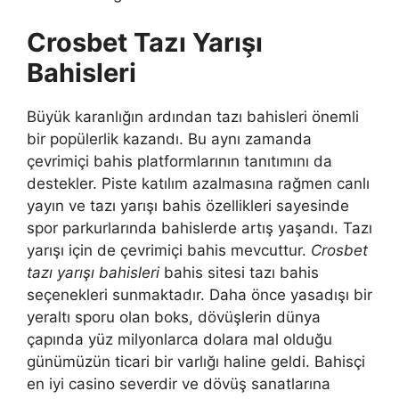
Crosbet Tazı Yarışı
Bahisleri
Büyük karanlığın ardından tazı bahisleri önemli
bir popülerlik kazandı. Bu aynı zamanda
çevrimiçi bahis platformlarının tanıtımını da
destekler. Piste katılım azalmasına rağmen canlı
yayın ve tazı yarışı bahis özellikleri sayesinde
spor parkurlarında bahislerde artış yaşandı. Tazı
yarışı için de çevrimiçi bahis mevcuttur.
Crosbet
tazı yarışı bahisleri
bahis sitesi tazı bahis
seçenekleri sunmaktadır. Daha önce yasadışı bir
yeraltı sporu olan boks, dövüşlerin dünya
çapında yüz milyonlarca dolara mal olduğu
günümüzün ticari bir varlığı haline geldi. Bahisçi
en iyi casino severdir ve dövüş sanatlarına