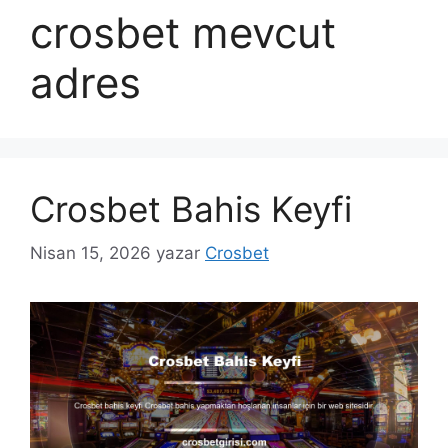
crosbet mevcut
adres
Crosbet Bahis Keyfi
Nisan 15, 2026
yazar
Crosbet