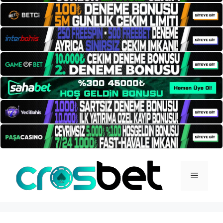
İçeriğe
atla
Menü