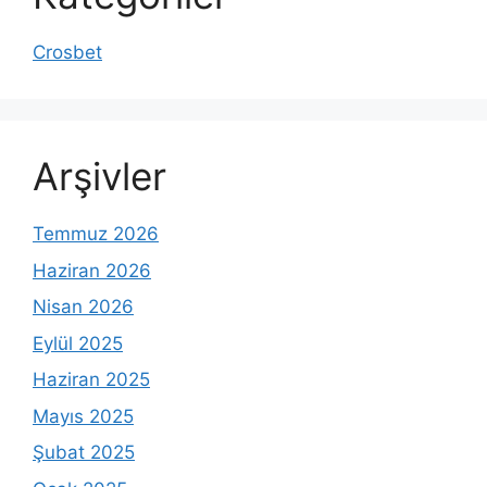
Crosbet
Arşivler
Temmuz 2026
Haziran 2026
Nisan 2026
Eylül 2025
Haziran 2025
Mayıs 2025
Şubat 2025