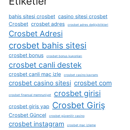
Etiketler
bahis sitesi crosbet
casino sitesi crosbet
Crosbet
crosbet adres
crosbet adres değişiklikleri
Crosbet Adresi
crosbet bahis sitesi
crosbet bonus
crosbet bonus kuponları
crosbet canli destek
crosbet canli maç izle
crosbet casino kavramı
crosbet casino sitesi
crosbet com
crosbet girisi
crosbet finansal memnuniyet
Crosbet Giriş
crosbet giris yap
Crosbet Güncel
crosbet güvenilir casino
crosbet instagram
crosbet maç izleme