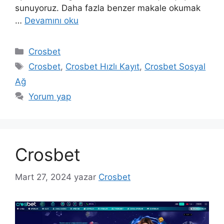
sunuyoruz. Daha fazla benzer makale okumak
…
Devamını oku
Kategoriler
Crosbet
Etiketler
Crosbet
,
Crosbet Hızlı Kayıt
,
Crosbet Sosyal
Ağ
Yorum yap
Crosbet
Mart 27, 2024
yazar
Crosbet