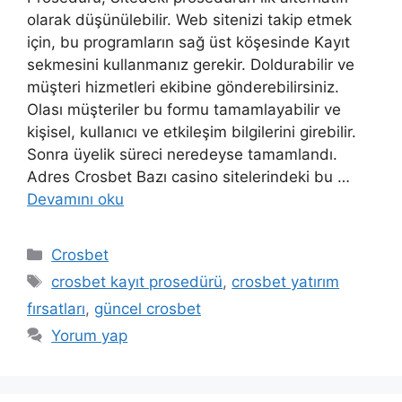
olarak düşünülebilir. Web sitenizi takip etmek
için, bu programların sağ üst köşesinde Kayıt
sekmesini kullanmanız gerekir. Doldurabilir ve
müşteri hizmetleri ekibine gönderebilirsiniz.
Olası müşteriler bu formu tamamlayabilir ve
kişisel, kullanıcı ve etkileşim bilgilerini girebilir.
Sonra üyelik süreci neredeyse tamamlandı.
Adres Crosbet Bazı casino sitelerindeki bu …
Devamını oku
Kategoriler
Crosbet
Etiketler
crosbet kayıt prosedürü
,
crosbet yatırım
fırsatları
,
güncel crosbet
Yorum yap