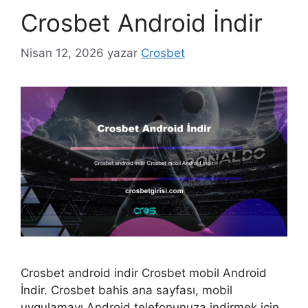
Crosbet Android İndir
Nisan 12, 2026
yazar
Crosbet
Crosbet android indir Crosbet mobil Android
İndir. Crosbet bahis ana sayfası, mobil
uygulamayı Android telefonunuza indirmek için