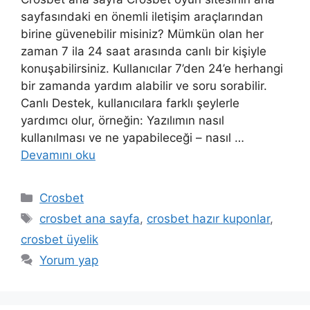
sayfasındaki en önemli iletişim araçlarından
birine güvenebilir misiniz? Mümkün olan her
zaman 7 ila 24 saat arasında canlı bir kişiyle
konuşabilirsiniz. Kullanıcılar 7’den 24’e herhangi
bir zamanda yardım alabilir ve soru sorabilir.
Canlı Destek, kullanıcılara farklı şeylerle
yardımcı olur, örneğin: Yazılımın nasıl
kullanılması ve ne yapabileceği – nasıl …
Devamını oku
Kategoriler
Crosbet
Etiketler
crosbet ana sayfa
,
crosbet hazır kuponlar
,
crosbet üyelik
Yorum yap