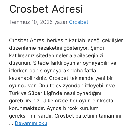
Crosbet Adresi
Temmuz 10, 2026
yazar
Crosbet
Crosbet Adresi herkesin katılabileceği çekilişler
düzenleme nezaketini gösteriyor. Şimdi
katılırsanız siteden neler alabileceğinizi
düşünün. Sitede farklı oyunlar oynayabilir ve
izlerken bahis oynayarak daha fazla
kazanabilirsiniz. Crosbet takımında yeni bir
oyuncu var. Onu televizyondan izleyebilir ve
Türkiye Süper Ligi’nde nasıl oynadığını
görebilirsiniz. Ülkemizde her oyun bir kodla
korunmaktadır. Ayrıca birçok kurulum
gereksinimi vardır. Crosbet paketinin tamamını
…
Devamını oku