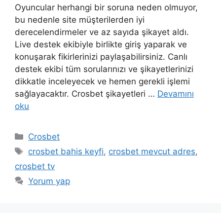
Oyuncular herhangi bir soruna neden olmuyor,
bu nedenle site müşterilerden iyi
derecelendirmeler ve az sayıda şikayet aldı.
Live destek ekibiyle birlikte giriş yaparak ve
konuşarak fikirlerinizi paylaşabilirsiniz. Canlı
destek ekibi tüm sorularınızı ve şikayetlerinizi
dikkatle inceleyecek ve hemen gerekli işlemi
sağlayacaktır. Crosbet şikayetleri …
Devamını
oku
Kategoriler
Crosbet
Etiketler
crosbet bahis keyfi
,
crosbet mevcut adres
,
crosbet tv
Yorum yap