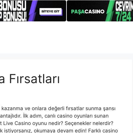
Fırsatları
 kazanma ve onlara değerli fırsatlar sunma şansı
vantajlıdır. İlk adım, canlı casino oyunları sunan
et Live Casino oyunu nedir? Seçenekler nelerdir?
k istiyorsanız, okumaya devam edin! Farklı casino