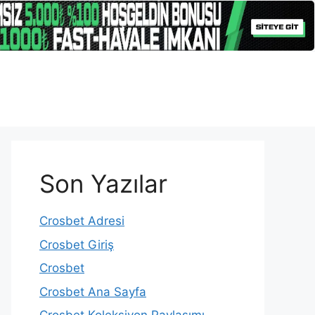
Son Yazılar
Crosbet Adresi
Crosbet Giriş
Crosbet
Crosbet Ana Sayfa