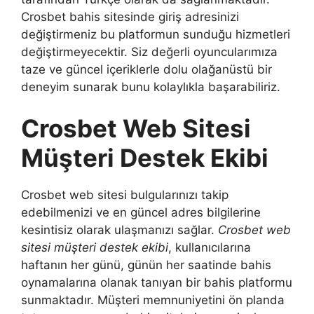
Crosbet bahis sitesinde giriş adresinizi
değiştirmeniz bu platformun sunduğu hizmetleri
değiştirmeyecektir. Siz değerli oyuncularımıza
taze ve güncel içeriklerle dolu olağanüstü bir
deneyim sunarak bunu kolaylıkla başarabiliriz.
Crosbet Web Sitesi
Müşteri Destek Ekibi
Crosbet web sitesi bulgularınızı takip
edebilmenizi ve en güncel adres bilgilerine
kesintisiz olarak ulaşmanızı sağlar.
Crosbet web
sitesi müşteri destek ekibi
, kullanıcılarına
haftanın her günü, günün her saatinde bahis
oynamalarına olanak tanıyan bir bahis platformu
sunmaktadır. Müşteri memnuniyetini ön planda