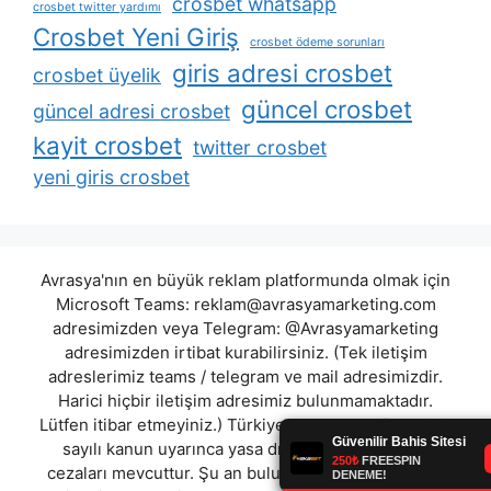
crosbet whatsapp
crosbet twitter yardımı
Crosbet Yeni Giriş
crosbet ödeme sorunları
giris adresi crosbet
crosbet üyelik
güncel crosbet
güncel adresi crosbet
kayit crosbet
twitter crosbet
yeni giris crosbet
Avrasya'nın en büyük reklam platformunda olmak için
Microsoft Teams:
reklam@avrasyamarketing.com
adresimizden veya Telegram: @Avrasyamarketing
adresimizden irtibat kurabilirsiniz. (Tek iletişim
adreslerimiz teams / telegram ve mail adresimizdir.
Harici hiçbir iletişim adresimiz bulunmamaktadır.
Lütfen itibar etmeyiniz.) Türkiye yasalarına göre 7258
sayılı kanun uyarınca yasa dışı bahis oynamanın
cezaları mevcuttur. Şu an bulunduğunuz site hiç bir