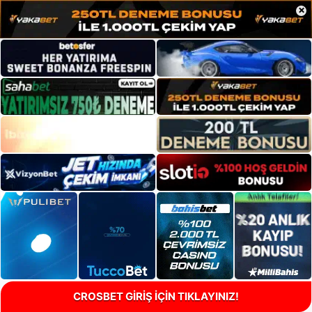
×
CROSBET GİRİŞ İÇİN TIKLAYINIZ!