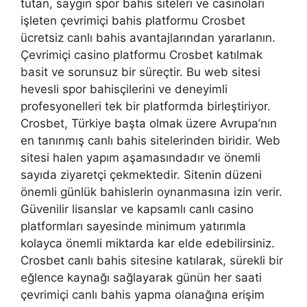
tutan, saygın spor bahis siteleri ve casinoları
işleten çevrimiçi bahis platformu Crosbet
ücretsiz canlı bahis avantajlarından yararlanın.
Çevrimiçi casino platformu Crosbet katılmak
basit ve sorunsuz bir süreçtir. Bu web sitesi
hevesli spor bahisçilerini ve deneyimli
profesyonelleri tek bir platformda birleştiriyor.
Crosbet, Türkiye başta olmak üzere Avrupa’nın
en tanınmış canlı bahis sitelerinden biridir. Web
sitesi halen yapım aşamasındadır ve önemli
sayıda ziyaretçi çekmektedir. Sitenin düzeni
önemli günlük bahislerin oynanmasına izin verir.
Güvenilir lisanslar ve kapsamlı canlı casino
platformları sayesinde minimum yatırımla
kolayca önemli miktarda kar elde edebilirsiniz.
Crosbet canlı bahis sitesine katılarak, sürekli bir
eğlence kaynağı sağlayarak günün her saati
çevrimiçi canlı bahis yapma olanağına erişim