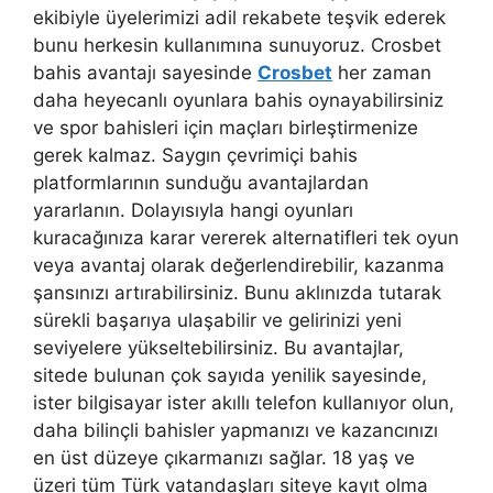
ekibiyle üyelerimizi adil rekabete teşvik ederek
bunu herkesin kullanımına sunuyoruz. Crosbet
bahis avantajı sayesinde
Crosbet
her zaman
daha heyecanlı oyunlara bahis oynayabilirsiniz
ve spor bahisleri için maçları birleştirmenize
gerek kalmaz. Saygın çevrimiçi bahis
platformlarının sunduğu avantajlardan
yararlanın. Dolayısıyla hangi oyunları
kuracağınıza karar vererek alternatifleri tek oyun
veya avantaj olarak değerlendirebilir, kazanma
şansınızı artırabilirsiniz. Bunu aklınızda tutarak
sürekli başarıya ulaşabilir ve gelirinizi yeni
seviyelere yükseltebilirsiniz. Bu avantajlar,
sitede bulunan çok sayıda yenilik sayesinde,
ister bilgisayar ister akıllı telefon kullanıyor olun,
daha bilinçli bahisler yapmanızı ve kazancınızı
en üst düzeye çıkarmanızı sağlar. 18 yaş ve
üzeri tüm Türk vatandaşları siteye kayıt olma