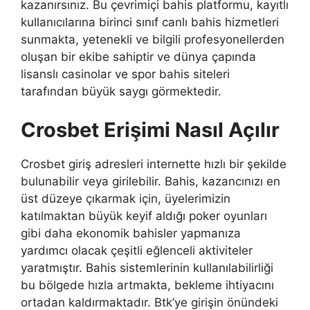
kazanırsınız. Bu çevrimiçi bahis platformu, kayıtlı
kullanıcılarına birinci sınıf canlı bahis hizmetleri
sunmakta, yetenekli ve bilgili profesyonellerden
oluşan bir ekibe sahiptir ve dünya çapında
lisanslı casinolar ve spor bahis siteleri
tarafından büyük saygı görmektedir.
Crosbet Erişimi Nasıl Açılır
Crosbet giriş adresleri internette hızlı bir şekilde
bulunabilir veya girilebilir. Bahis, kazancınızı en
üst düzeye çıkarmak için, üyelerimizin
katılmaktan büyük keyif aldığı poker oyunları
gibi daha ekonomik bahisler yapmanıza
yardımcı olacak çeşitli eğlenceli aktiviteler
yaratmıştır. Bahis sistemlerinin kullanılabilirliği
bu bölgede hızla artmakta, bekleme ihtiyacını
ortadan kaldırmaktadır. Btk’ye girişin önündeki