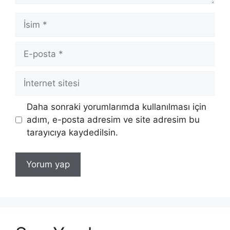
İsim
E-
posta
İnternet
sitesi
Daha sonraki yorumlarımda kullanılması için
adım, e-posta adresim ve site adresim bu
tarayıcıya kaydedilsin.