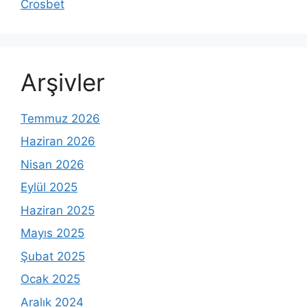
Crosbet
Arşivler
Temmuz 2026
Haziran 2026
Nisan 2026
Eylül 2025
Haziran 2025
Mayıs 2025
Şubat 2025
Ocak 2025
Aralık 2024