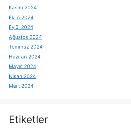
Kasım 2024
Ekim 2024
Eylül 2024
Ağustos 2024
Temmuz 2024
Haziran 2024
Mayıs 2024
Nisan 2024
Mart 2024
Etiketler