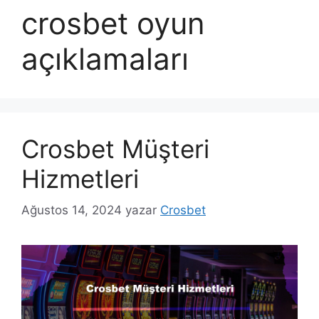
crosbet oyun
açıklamaları
Crosbet Müşteri
Hizmetleri
Ağustos 14, 2024
yazar
Crosbet