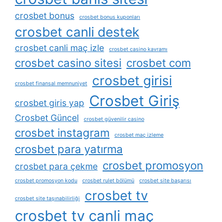
crosbet bonus
crosbet bonus kuponları
crosbet canli destek
crosbet canli maç izle
crosbet casino kavramı
crosbet casino sitesi
crosbet com
crosbet girisi
crosbet finansal memnuniyet
Crosbet Giriş
crosbet giris yap
Crosbet Güncel
crosbet güvenilir casino
crosbet instagram
crosbet maç izleme
crosbet para yatırma
crosbet promosyon
crosbet para çekme
crosbet promosyon kodu
crosbet rulet bölümü
crosbet site başarısı
crosbet tv
crosbet site taşınabilirliği
crosbet tv canli maç