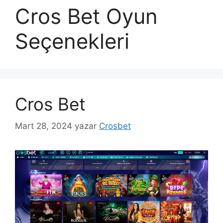
Cros Bet Oyun
Seçenekleri
Cros Bet
Mart 28, 2024
yazar
Crosbet