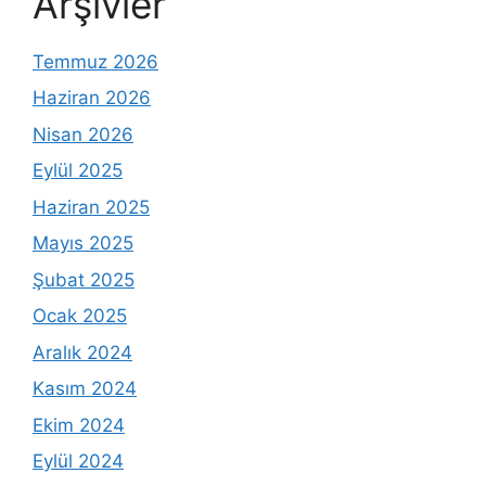
Arşivler
Temmuz 2026
Haziran 2026
Nisan 2026
Eylül 2025
Haziran 2025
Mayıs 2025
Şubat 2025
Ocak 2025
Aralık 2024
Kasım 2024
Ekim 2024
Eylül 2024