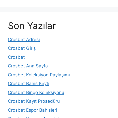
Son Yazılar
Crosbet Adresi
Crosbet Giriş
Crosbet
Crosbet Ana Sayfa
Crosbet Koleksiyon Paylaşımı
Crosbet Bahis Keyfi
Crosbet Bingo Koleksiyonu
Crosbet Kayıt Prosedürü
Crosbet Espor Bahisleri