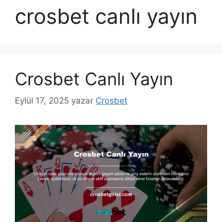
crosbet canlı yayın
Crosbet Canlı Yayın
Eylül 17, 2025
yazar
Crosbet