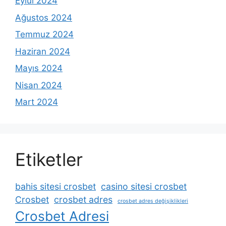
Eylül 2024
Ağustos 2024
Temmuz 2024
Haziran 2024
Mayıs 2024
Nisan 2024
Mart 2024
Etiketler
bahis sitesi crosbet
casino sitesi crosbet
Crosbet
crosbet adres
crosbet adres değişiklikleri
Crosbet Adresi