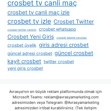
crosbet tv canli maç
crosbet tv canli maç izle
crosbet tv izle
Crosbet Twitter
crosbet whatsapp
crosbet twitter yardımı
Crosbet Yeni Giriş
crosbet ödeme sorunları
giris adresi crosbet
crosbet üyelik
güncel crosbet
güncel adresi crosbet
kayit crosbet
twitter crosbet
yeni giris crosbet
Avrasya'nın en büyük reklam platformunda olmak için
Microsoft Teams:
reklam@avrasyamarketing.com
adresimizden veya Telegram: @Avrasyamarketing
adresimizden irtibat kurabilirsiniz. (Tek iletişim