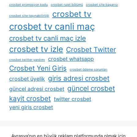
crosbet promosyon kodu
crosbet rulet bölümü
crosbet site başarısı
crosbet tv
crosbet site taşınabilirliği
crosbet tv canli maç
crosbet tv canli maç izle
crosbet tv izle
Crosbet Twitter
crosbet whatsapp
crosbet twitter yardımı
Crosbet Yeni Giriş
crosbet ödeme sorunları
giris adresi crosbet
crosbet üyelik
güncel crosbet
güncel adresi crosbet
kayit crosbet
twitter crosbet
yeni giris crosbet
Avrasya'nın en büyük reklam platformunda olmak için