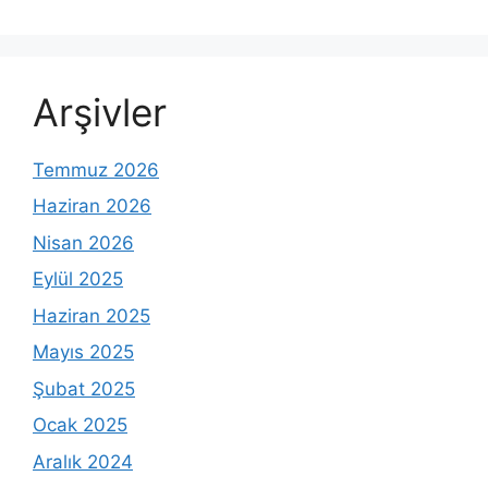
Arşivler
Temmuz 2026
Haziran 2026
Nisan 2026
Eylül 2025
Haziran 2025
Mayıs 2025
Şubat 2025
Ocak 2025
Aralık 2024