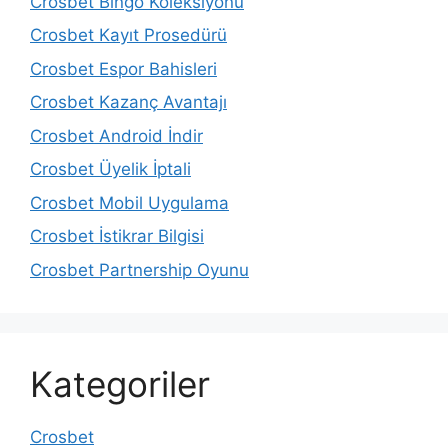
Crosbet Bingo Koleksiyonu
Crosbet Kayıt Prosedürü
Crosbet Espor Bahisleri
Crosbet Kazanç Avantajı
Crosbet Android İndir
Crosbet Üyelik İptali
Crosbet Mobil Uygulama
Crosbet İstikrar Bilgisi
Crosbet Partnership Oyunu
Kategoriler
Crosbet