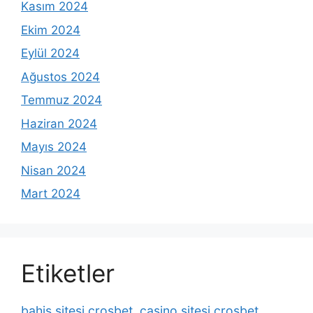
Kasım 2024
Ekim 2024
Eylül 2024
Ağustos 2024
Temmuz 2024
Haziran 2024
Mayıs 2024
Nisan 2024
Mart 2024
Etiketler
bahis sitesi crosbet
casino sitesi crosbet