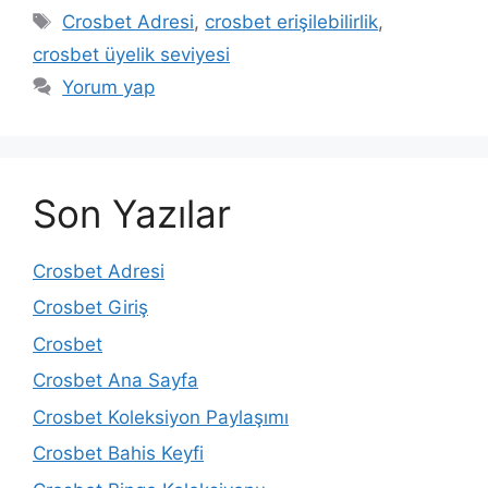
Etiketler
Crosbet Adresi
,
crosbet erişilebilirlik
,
crosbet üyelik seviyesi
Yorum yap
Son Yazılar
Crosbet Adresi
Crosbet Giriş
Crosbet
Crosbet Ana Sayfa
Crosbet Koleksiyon Paylaşımı
Crosbet Bahis Keyfi