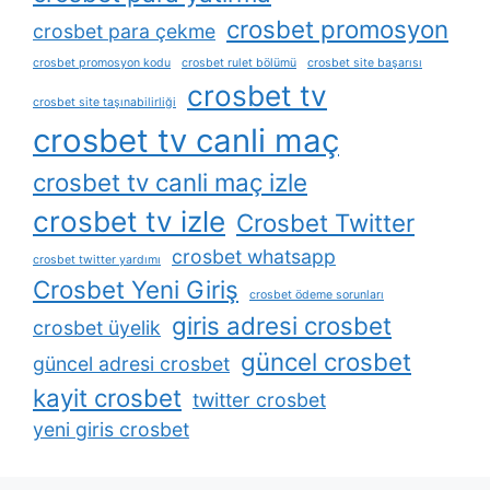
crosbet promosyon
crosbet para çekme
crosbet promosyon kodu
crosbet rulet bölümü
crosbet site başarısı
crosbet tv
crosbet site taşınabilirliği
crosbet tv canli maç
crosbet tv canli maç izle
crosbet tv izle
Crosbet Twitter
crosbet whatsapp
crosbet twitter yardımı
Crosbet Yeni Giriş
crosbet ödeme sorunları
giris adresi crosbet
crosbet üyelik
güncel crosbet
güncel adresi crosbet
kayit crosbet
twitter crosbet
yeni giris crosbet