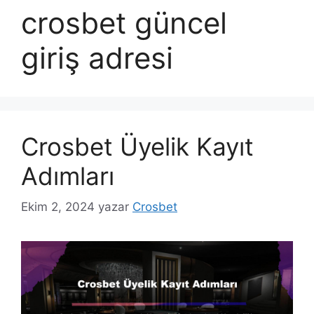
crosbet güncel
giriş adresi
Crosbet Üyelik Kayıt
Adımları
Ekim 2, 2024
yazar
Crosbet