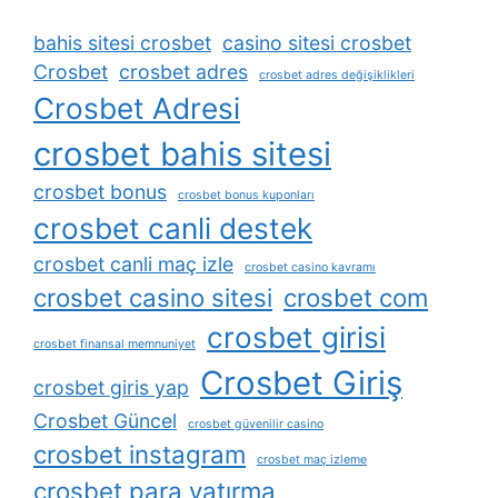
bahis sitesi crosbet
casino sitesi crosbet
Crosbet
crosbet adres
crosbet adres değişiklikleri
Crosbet Adresi
crosbet bahis sitesi
crosbet bonus
crosbet bonus kuponları
crosbet canli destek
crosbet canli maç izle
crosbet casino kavramı
crosbet casino sitesi
crosbet com
crosbet girisi
crosbet finansal memnuniyet
Crosbet Giriş
crosbet giris yap
Crosbet Güncel
crosbet güvenilir casino
crosbet instagram
crosbet maç izleme
crosbet para yatırma