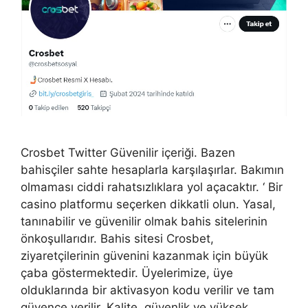
Crosbet Twitter Güvenilir içeriği. Bazen
bahisçiler sahte hesaplarla karşılaşırlar. Bakımın
olmaması ciddi rahatsızlıklara yol açacaktır. ‘ Bir
casino platformu seçerken dikkatli olun. Yasal,
tanınabilir ve güvenilir olmak bahis sitelerinin
önkoşullarıdır. Bahis sitesi Crosbet,
ziyaretçilerinin güvenini kazanmak için büyük
çaba göstermektedir. Üyelerimize, üye
olduklarında bir aktivasyon kodu verilir ve tam
güvence verilir. Kalite, güvenlik ve yüksek …