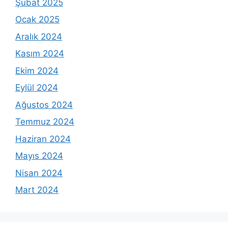
Şubat 2025
Ocak 2025
Aralık 2024
Kasım 2024
Ekim 2024
Eylül 2024
Ağustos 2024
Temmuz 2024
Haziran 2024
Mayıs 2024
Nisan 2024
Mart 2024