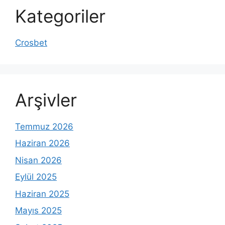
Kategoriler
Crosbet
Arşivler
Temmuz 2026
Haziran 2026
Nisan 2026
Eylül 2025
Haziran 2025
Mayıs 2025