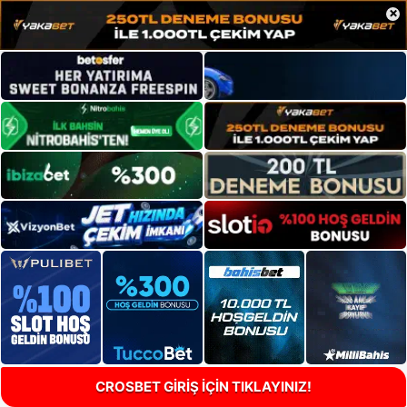
×
CROSBET GİRİŞ İÇİN TIKLAYINIZ!