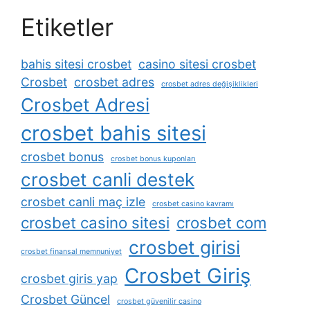
Etiketler
bahis sitesi crosbet
casino sitesi crosbet
Crosbet
crosbet adres
crosbet adres değişiklikleri
Crosbet Adresi
crosbet bahis sitesi
crosbet bonus
crosbet bonus kuponları
crosbet canli destek
crosbet canli maç izle
crosbet casino kavramı
crosbet casino sitesi
crosbet com
crosbet girisi
crosbet finansal memnuniyet
Crosbet Giriş
crosbet giris yap
Crosbet Güncel
crosbet güvenilir casino