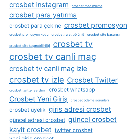
crosbet instagram
crosbet maç izleme
crosbet para yatırma
crosbet promosyon
crosbet para çekme
crosbet promosyon kodu
crosbet rulet bölümü
crosbet site başarısı
crosbet tv
crosbet site taşınabilirliği
crosbet tv canli maç
crosbet tv canli maç izle
crosbet tv izle
Crosbet Twitter
crosbet whatsapp
crosbet twitter yardımı
Crosbet Yeni Giriş
crosbet ödeme sorunları
giris adresi crosbet
crosbet üyelik
güncel crosbet
güncel adresi crosbet
kayit crosbet
twitter crosbet
yeni giris crosbet