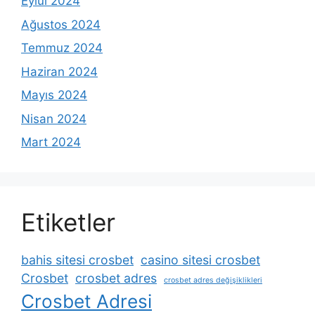
Eylül 2024
Ağustos 2024
Temmuz 2024
Haziran 2024
Mayıs 2024
Nisan 2024
Mart 2024
Etiketler
bahis sitesi crosbet
casino sitesi crosbet
Crosbet
crosbet adres
crosbet adres değişiklikleri
Crosbet Adresi