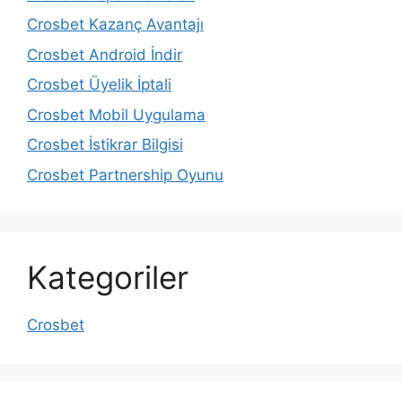
Crosbet Kazanç Avantajı
Crosbet Android İndir
Crosbet Üyelik İptali
Crosbet Mobil Uygulama
Crosbet İstikrar Bilgisi
Crosbet Partnership Oyunu
Kategoriler
Crosbet