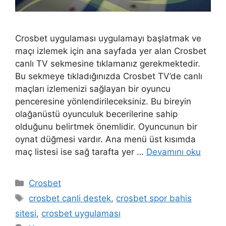
Crosbet uygulaması uygulamayı başlatmak ve
maçı izlemek için ana sayfada yer alan Crosbet
canlı TV sekmesine tıklamanız gerekmektedir.
Bu sekmeye tıkladığınızda Crosbet TV’de canlı
maçları izlemenizi sağlayan bir oyuncu
penceresine yönlendirileceksiniz. Bu bireyin
olağanüstü oyunculuk becerilerine sahip
olduğunu belirtmek önemlidir. Oyuncunun bir
oynat düğmesi vardır. Ana menü üst kısımda
maç listesi ise sağ tarafta yer …
Devamını oku
Kategoriler
Crosbet
Etiketler
crosbet canli destek
,
crosbet spor bahis
sitesi
,
crosbet uygulaması