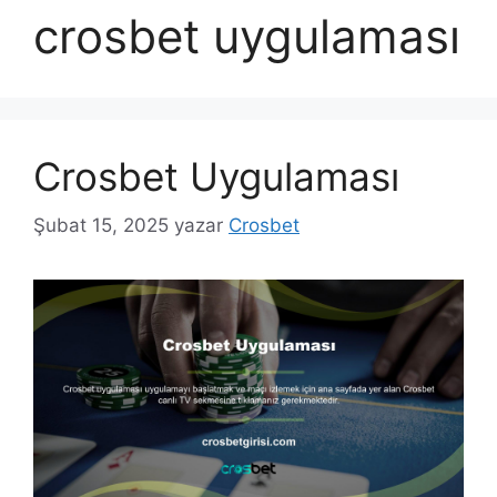
crosbet uygulaması
Crosbet Uygulaması
Şubat 15, 2025
yazar
Crosbet