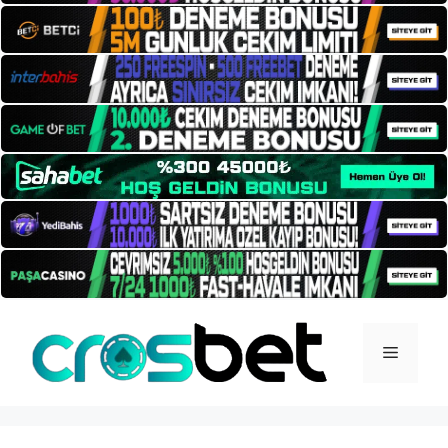
İçeriğe
atla
Menü