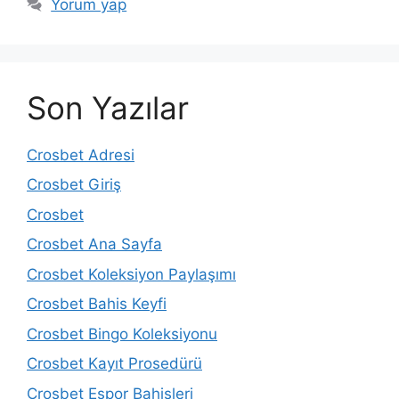
Yorum yap
Son Yazılar
Crosbet Adresi
Crosbet Giriş
Crosbet
Crosbet Ana Sayfa
Crosbet Koleksiyon Paylaşımı
Crosbet Bahis Keyfi
Crosbet Bingo Koleksiyonu
Crosbet Kayıt Prosedürü
Crosbet Espor Bahisleri