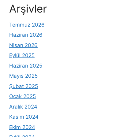
Arşivler
Temmuz 2026
Haziran 2026
Nisan 2026
Eylül 2025
Haziran 2025
Mayıs 2025
Şubat 2025
Ocak 2025
Aralık 2024
Kasım 2024
Ekim 2024