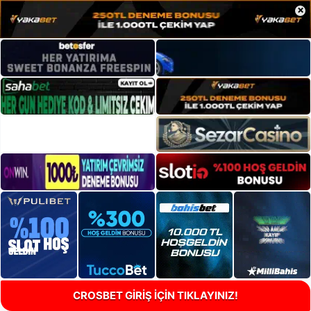
×
CROSBET GİRİŞ İÇİN TIKLAYINIZ!