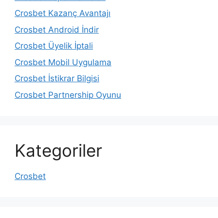
Crosbet Kazanç Avantajı
Crosbet Android İndir
Crosbet Üyelik İptali
Crosbet Mobil Uygulama
Crosbet İstikrar Bilgisi
Crosbet Partnership Oyunu
Kategoriler
Crosbet