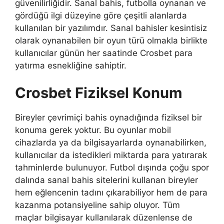
güvenilirliğidir. Sanal bahis, futbolla oynanan ve
gördüğü ilgi düzeyine göre çeşitli alanlarda
kullanılan bir yazılımdır. Sanal bahisler kesintisiz
olarak oynanabilen bir oyun türü olmakla birlikte
kullanıcılar günün her saatinde Crosbet para
yatırma esnekliğine sahiptir.
Crosbet Fiziksel Konum
Bireyler çevrimiçi bahis oynadığında fiziksel bir
konuma gerek yoktur. Bu oyunlar mobil
cihazlarda ya da bilgisayarlarda oynanabilirken,
kullanıcılar da istedikleri miktarda para yatırarak
tahminlerde bulunuyor. Futbol dışında çoğu spor
dalında sanal bahis sitelerini kullanan bireyler
hem eğlencenin tadını çıkarabiliyor hem de para
kazanma potansiyeline sahip oluyor. Tüm
maçlar bilgisayar kullanılarak düzenlense de