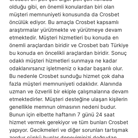
olduğu gibi, en önemli konulardan biri olan
müşteri memnuniyeti konusunda da Crosbet
öncülük ediyor. Bu amaçla Crosbet kapsamlı
araştırmalar yürütmekte ve yürütmeye devam
etmektedir. Müşteri hizmetleri bu konuda en
önemli araçlardan biridir ve Crosbet batı Türkiye
bu konuda en öncelikli araçlardan biridir. Sonuç
odaklı müşteri hizmetleri sunmaya ne kadar
odaklanırsanız işletmeniz o kadar başarılı olur.
Bu nedenle Crosbet sunduğu hizmet çok daha
fazla müşteri memnuniyeti odaklıdır. Alanında
uzman ve özverili bir ekiple çalışmalarına devam
etmektedirler. Müşteri desteğine ulaşan kişilerin
genellikle memnun olmasının nedeni budur.
Bunun için elbette haftanın 7 günü 24 saat
hizmet vermek gerekiyor ve tüm bunları Crosbet
yapıyor. Gecikmeleri ve diğer sorunları tartışmak
zordur çünkü bunlar deneyiminizi doğrudan