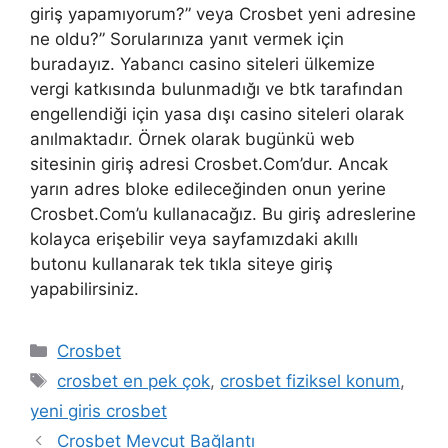
giriş yapamıyorum?” veya Crosbet yeni adresine
ne oldu?” Sorularınıza yanıt vermek için
buradayız. Yabancı casino siteleri ülkemize
vergi katkısında bulunmadığı ve btk tarafından
engellendiği için yasa dışı casino siteleri olarak
anılmaktadır. Örnek olarak bugünkü web
sitesinin giriş adresi Crosbet.Com’dur. Ancak
yarın adres bloke edileceğinden onun yerine
Crosbet.Com’u kullanacağız. Bu giriş adreslerine
kolayca erişebilir veya sayfamızdaki akıllı
butonu kullanarak tek tıkla siteye giriş
yapabilirsiniz.
Kategoriler
Crosbet
Etiketler
crosbet en pek çok
,
crosbet fiziksel konum
,
yeni giris crosbet
Crosbet Mevcut Bağlantı