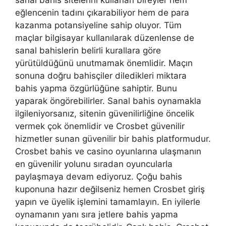
eğlencenin tadını çıkarabiliyor hem de para
kazanma potansiyeline sahip oluyor. Tüm
maçlar bilgisayar kullanılarak düzenlense de
sanal bahislerin belirli kurallara göre
yürütüldüğünü unutmamak önemlidir. Maçın
sonuna doğru bahisçiler diledikleri miktara
bahis yapma özgürlüğüne sahiptir. Bunu
yaparak öngörebilirler. Sanal bahis oynamakla
ilgileniyorsanız, sitenin güvenilirliğine öncelik
vermek çok önemlidir ve Crosbet güvenilir
hizmetler sunan güvenilir bir bahis platformudur.
Crosbet bahis ve casino oyunlarına ulaşmanın
en güvenilir yolunu sıradan oyuncularla
paylaşmaya devam ediyoruz. Çoğu bahis
kuponuna hazır değilseniz hemen Crosbet giriş
yapın ve üyelik işlemini tamamlayın. En iyilerle
oynamanın yanı sıra jetlere bahis yapma