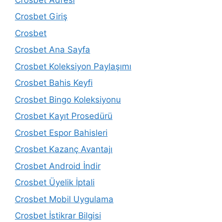
Crosbet Giriş
Crosbet
Crosbet Ana Sayfa
Crosbet Koleksiyon Paylaşımı
Crosbet Bahis Keyfi
Crosbet Bingo Koleksiyonu
Crosbet Kayıt Prosedürü
Crosbet Espor Bahisleri
Crosbet Kazanç Avantajı
Crosbet Android İndir
Crosbet Üyelik İptali
Crosbet Mobil Uygulama
Crosbet İstikrar Bilgisi