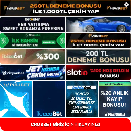
×
CROSBET GİRİŞ İÇİN TIKLAYINIZ!