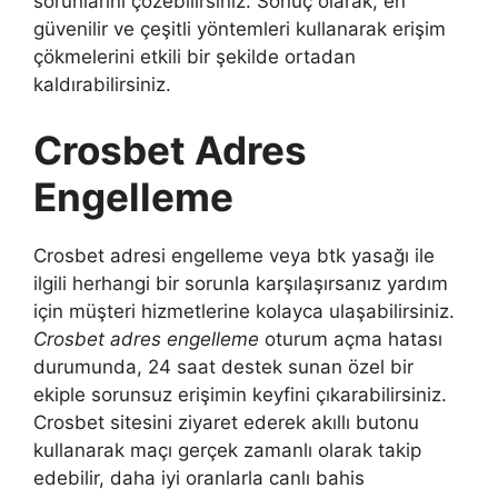
sorunlarını çözebilirsiniz. Sonuç olarak, en
güvenilir ve çeşitli yöntemleri kullanarak erişim
çökmelerini etkili bir şekilde ortadan
kaldırabilirsiniz.
Crosbet Adres
Engelleme
Crosbet adresi engelleme veya btk yasağı ile
ilgili herhangi bir sorunla karşılaşırsanız yardım
için müşteri hizmetlerine kolayca ulaşabilirsiniz.
Crosbet adres engelleme
oturum açma hatası
durumunda, 24 saat destek sunan özel bir
ekiple sorunsuz erişimin keyfini çıkarabilirsiniz.
Crosbet sitesini ziyaret ederek akıllı butonu
kullanarak maçı gerçek zamanlı olarak takip
edebilir, daha iyi oranlarla canlı bahis