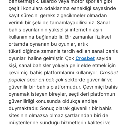
bahsetmiştik. Bilardo veya motor sporları gibi
çeşitli konulara odaklanma esnekliği sayesinde
kayıt sürecini gereksiz gecikmeler olmadan
verimli bir şekilde tamamlayabilirsiniz. Sanal
bahis oyunlarının yükselişi internetin aşırı
kullanımına bağlanabilir. Bir zamanlar fiziksel
ortamda oynanan bu oyunlar, artık
tüketildiğinde zamanla tercih edilen sanal bahis
oyunları haline gelmiştir. Çok
Crosbet
sayıda
kişi, sanal bahisler yoluyla gelir elde etmek için
çevrimiçi bahis platformlarını kullanıyor.
Crosbet
popüler spor en pek çok
sektörde güvenilir ve
güvenilir bir bahis platformudur. Çevrimiçi bahis
oynamak isteyen bireyler, seçtikleri platformun
güvenilirliği konusunda oldukça endişe
duymaktadır. Sonuç olarak güvenilir bir bahis
sitesinin olmazsa olmaz şartlarından biri de
müşterilerine sunduğu hizmetlerin kalitesi ve