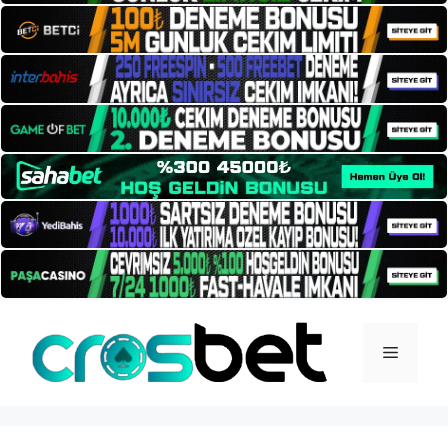
İçeriğe
atla
Menü