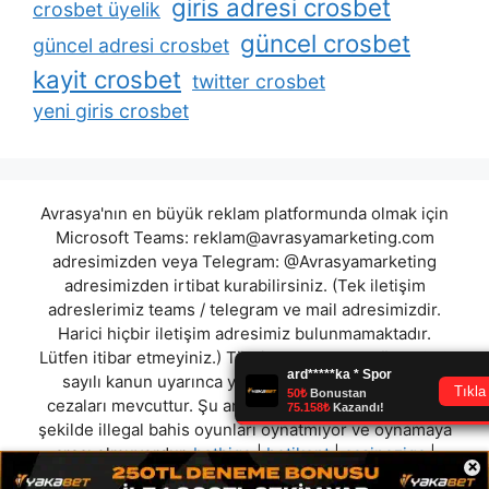
giris adresi crosbet
crosbet üyelik
güncel crosbet
güncel adresi crosbet
kayit crosbet
twitter crosbet
yeni giris crosbet
Avrasya'nın en büyük reklam platformunda olmak için
Microsoft Teams:
reklam@avrasyamarketing.com
adresimizden veya Telegram: @Avrasyamarketing
adresimizden irtibat kurabilirsiniz. (Tek iletişim
adreslerimiz teams / telegram ve mail adresimizdir.
Harici hiçbir iletişim adresimiz bulunmamaktadır.
Lütfen itibar etmeyiniz.) Türkiye yasalarına göre 7258
sayılı kanun uyarınca yasa dışı bahis oynamanın
cezaları mevcuttur. Şu an bulunduğunuz site hiç bir
şekilde illegal bahis oyunları oynatmıyor ve oynamaya
aracı olmuyordur.
betbigo
|
betikent
|
casinoziga
|
×
bet11
|
betarina
|
probet
|
hititbet
|
roketbahis
"