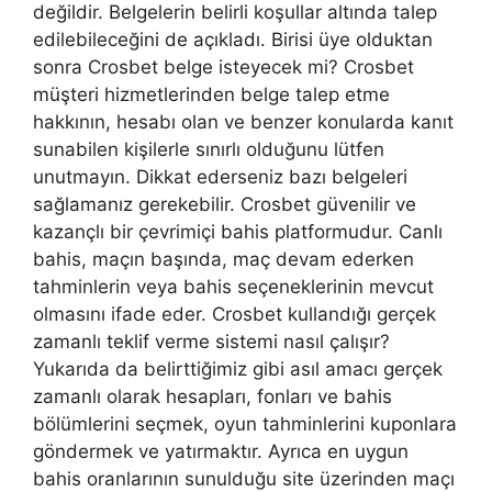
değildir. Belgelerin belirli koşullar altında talep
edilebileceğini de açıkladı. Birisi üye olduktan
sonra Crosbet belge isteyecek mi? Crosbet
müşteri hizmetlerinden belge talep etme
hakkının, hesabı olan ve benzer konularda kanıt
sunabilen kişilerle sınırlı olduğunu lütfen
unutmayın. Dikkat ederseniz bazı belgeleri
sağlamanız gerekebilir. Crosbet güvenilir ve
kazançlı bir çevrimiçi bahis platformudur. Canlı
bahis, maçın başında, maç devam ederken
tahminlerin veya bahis seçeneklerinin mevcut
olmasını ifade eder. Crosbet kullandığı gerçek
zamanlı teklif verme sistemi nasıl çalışır?
Yukarıda da belirttiğimiz gibi asıl amacı gerçek
zamanlı olarak hesapları, fonları ve bahis
bölümlerini seçmek, oyun tahminlerini kuponlara
göndermek ve yatırmaktır. Ayrıca en uygun
bahis oranlarının sunulduğu site üzerinden maçı