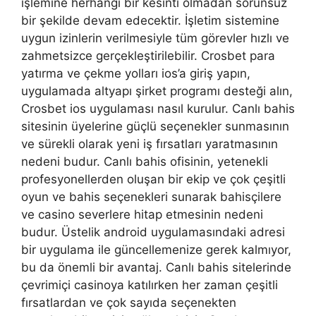
işlemine herhangi bir kesinti olmadan sorunsuz
bir şekilde devam edecektir. İşletim sistemine
uygun izinlerin verilmesiyle tüm görevler hızlı ve
zahmetsizce gerçekleştirilebilir. Crosbet para
yatırma ve çekme yolları ios’a giriş yapın,
uygulamada altyapı şirket programı desteği alın,
Crosbet ios uygulaması nasıl kurulur. Canlı bahis
sitesinin üyelerine güçlü seçenekler sunmasının
ve sürekli olarak yeni iş fırsatları yaratmasının
nedeni budur. Canlı bahis ofisinin, yetenekli
profesyonellerden oluşan bir ekip ve çok çeşitli
oyun ve bahis seçenekleri sunarak bahisçilere
ve casino severlere hitap etmesinin nedeni
budur. Üstelik android uygulamasındaki adresi
bir uygulama ile güncellemenize gerek kalmıyor,
bu da önemli bir avantaj. Canlı bahis sitelerinde
çevrimiçi casinoya katılırken her zaman çeşitli
fırsatlardan ve çok sayıda seçenekten