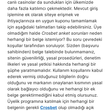
canlı casinolar da sundukları için ülkemizde
daha fazla katılımcı çekmektedir. Mevcut giriş
işlemine ek olarak siteye erişmek ve
ihtiyaçlarınıza en uygun kuponu tamamlamak
için aşağıdaki talimatları takip edebilirsiniz. Üye
olmadığım halde
Crosbet anket sorunları
neden
herhangi bir belge istemiyor? Bu soru çevredeki
koşullar tarafından soruluyor. Sizden (başvuru
sahibinden) belge talebinde bulunmamanız,
sitenin güvenilirliği, yasal prosedürleri, denetim
ilkeleri ve yasal yetkisi hakkında herhangi bir
şüphe yaratmamalıdır. Kullanım koşullarını kabul
ederek vermiş olduğunuz bilgilerin doğru
olduğunu ve markanın onaylanan kısmının yasal
olarak bağlayıcı olduğunu ve herhangi bir ek
belge gerektirmediğini kabul etmiş olursunuz.
Üyelik programına katılmak için herhangi bir
belgenin gerekli
Crosbet
olup olmadığı açık