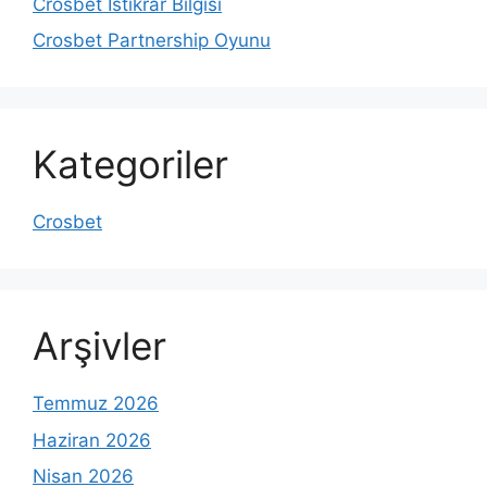
Crosbet İstikrar Bilgisi
Crosbet Partnership Oyunu
Kategoriler
Crosbet
Arşivler
Temmuz 2026
Haziran 2026
Nisan 2026