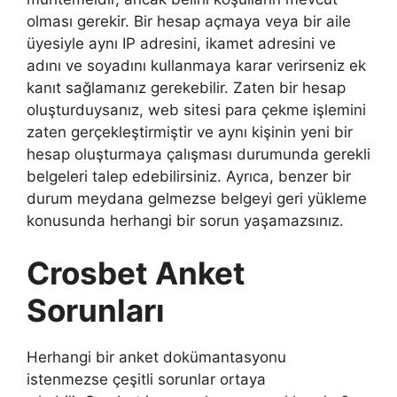
olması gerekir. Bir hesap açmaya veya bir aile
üyesiyle aynı IP adresini, ikamet adresini ve
adını ve soyadını kullanmaya karar verirseniz ek
kanıt sağlamanız gerekebilir. Zaten bir hesap
oluşturduysanız, web sitesi para çekme işlemini
zaten gerçekleştirmiştir ve aynı kişinin yeni bir
hesap oluşturmaya çalışması durumunda gerekli
belgeleri talep edebilirsiniz. Ayrıca, benzer bir
durum meydana gelmezse belgeyi geri yükleme
konusunda herhangi bir sorun yaşamazsınız.
Crosbet Anket
Sorunları
Herhangi bir anket dokümantasyonu
istenmezse çeşitli sorunlar ortaya