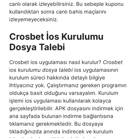
canlı olarak izleyebilirsiniz. Bu sebeple kuponu
kullandıktan sonra canlı bahis maçlarını
izleyemeyeceksiniz.
Crosbet İos Kurulumu
Dosya Talebi
Crosbet ios uygulaması nasıl kurulur?
Crosbet
i̇os kurulumu dosya talebi
ios uygulamasının
kurulum süreci hakkında detaylı bilgiye
ihtiyacınız yok. Çalıştırmanız gereken programın
oldukça basit olduğunu varsayalım. Kurulum
işlemi ios uygulaması kullanılarak kolayca
gerçekleştirilebilir. APK dosyasını indirmek için
ana sayfada bulunan indirme bağlantısına
tıklamanız gerekmektedir. Bu dosyaya
tıkladığınızda anında indirecek ve kurulum