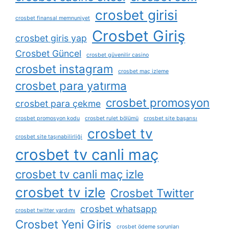
crosbet girisi
crosbet finansal memnuniyet
Crosbet Giriş
crosbet giris yap
Crosbet Güncel
crosbet güvenilir casino
crosbet instagram
crosbet maç izleme
crosbet para yatırma
crosbet promosyon
crosbet para çekme
crosbet promosyon kodu
crosbet rulet bölümü
crosbet site başarısı
crosbet tv
crosbet site taşınabilirliği
crosbet tv canli maç
crosbet tv canli maç izle
crosbet tv izle
Crosbet Twitter
crosbet whatsapp
crosbet twitter yardımı
Crosbet Yeni Giriş
crosbet ödeme sorunları