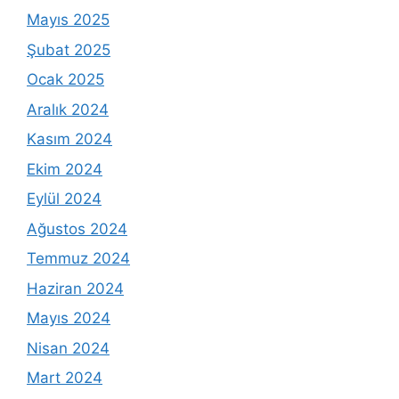
Mayıs 2025
Şubat 2025
Ocak 2025
Aralık 2024
Kasım 2024
Ekim 2024
Eylül 2024
Ağustos 2024
Temmuz 2024
Haziran 2024
Mayıs 2024
Nisan 2024
Mart 2024