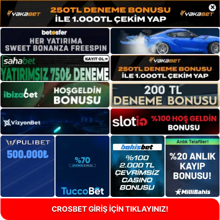
×
CROSBET GİRİŞ İÇİN TIKLAYINIZ!