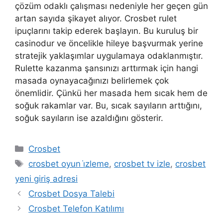
çözüm odaklı çalışması nedeniyle her geçen gün
artan sayıda şikayet alıyor. Crosbet rulet
ipuçlarını takip ederek başlayın. Bu kuruluş bir
casinodur ve öncelikle hileye başvurmak yerine
stratejik yaklaşımlar uygulamaya odaklanmıştır.
Rulette kazanma şansınızı arttırmak için hangi
masada oynayacağınızı belirlemek çok
önemlidir. Çünkü her masada hem sıcak hem de
soğuk rakamlar var. Bu, sıcak sayıların arttığını,
soğuk sayıların ise azaldığını gösterir.
Kategoriler
Crosbet
Etiketler
crosbet oyun i̇zleme
,
crosbet tv izle
,
crosbet
yeni giriş adresi
Crosbet Dosya Talebi
Crosbet Telefon Katılımı