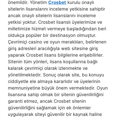
önemlidir. Yönetim
Crosbet
kurulu onaylı
sitelerin lisanslarını inceleme yetkisine sahiptir
ancak onaylı sitelerin lisanslarını inceleme
yetkisi yoktur. Crosbet lisanslı üyelerimize ve
milletimize hizmet vermeye başladığından beri
oldukça popüler bir destinasyon olmuştur.
Çevrimiçi casino ve oyun meraklıları, belirlenen
giriş adresleri aracılığıyla web sitesine giriş
yaparak Crosbet lisans bilgilerine erişebilirler.
Sitenin tüm yönleri, lisans koşullarına bağlı
kalarak çevrimiçi olarak izlenmekte ve
yönetilmektedir. Sonuç olarak site, bu konuyu
ciddiyetle ele almaya kararlıdır ve üyelerinin
memnuniyetine büyük önem vermektedir. Oyun
lisansına sahip olmak bir sitenin güvenilirliğini
garanti etmez, ancak Crosbet sitenin
güvenilirliğini sağlamak için ek önlemler
uygulayarak siteyi güvenilir bir kaynak haline