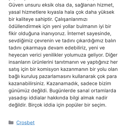
Güven unsuru eksik olsa da, sağlanan hizmet,
yasal hizmetlere kıyasla hala çok daha yüksek
bir kaliteye sahiptir. Çalışanlarımızı
ödüllendirmek için yeni yollar bulmanın iyi bir
fikir olduğuna inanıyoruz. İnternet sayesinde,
sevdiğimiz çevrenin ve tadını çıkardığımız balın
tadını çıkarmaya devam edebiliriz, yeni ve
heyecan verici yenilikler yolumuza geliyor. Diğer
insanların ürünlerini tanıtmanın ve yaptığınız her
satış için bir komisyon kazanmanın bir yolu olan
bağlı kuruluş pazarlamasını kullanarak çok para
kazanabilirsiniz. Kazanamadık, sadece bizim
günümüz değildi. Bugünlerde sanal ortamlarda
yasadışı iddialar hakkında bilgi almak nadir
değildir. Birçok iddia için popüler bir seçim.
Kategoriler
Crosbet