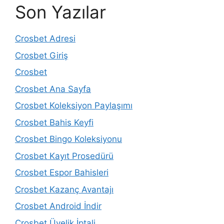
Son Yazılar
Crosbet Adresi
Crosbet Giriş
Crosbet
Crosbet Ana Sayfa
Crosbet Koleksiyon Paylaşımı
Crosbet Bahis Keyfi
Crosbet Bingo Koleksiyonu
Crosbet Kayıt Prosedürü
Crosbet Espor Bahisleri
Crosbet Kazanç Avantajı
Crosbet Android İndir
Crosbet Üyelik İptali