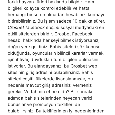
farklı hayvan türleri hakkında bilgidir. Ham
bilgileri kolayca kontrol edebilir ve hatta
herhangi bir sorun olmadan hesabınızı kurmayı
bitirebilirsiniz. Bu işlem sadece 10 dakika sürer.
Crosbet facebook erişimi
sosyal medyadaki en
etkili sitelerden biridir. Crosbet Facebook
hesabı hakkında her şeyi bilmek istiyorsanız,
doğru yere geldiniz. Bahis siteleri söz konusu
olduğunda, oyuncuların bilinçli kararlar vermek
için ihtiyaç duydukları tüm bilgileri bulmasını
istiyorlar. Bu alandaysanız, bu Crosbet web
sitesinin giriş adresini bulabilirsiniz. Bahis
siteleri çeşitli ülkelerde lisanslanmıştır, bu
nedenle mevcut giriş adresinizi vermeniz
gerekir. Ve tahmin et ne oldu? Bir sonraki
adımda bahis sitelerinden heyecan verici
bonuslar ve promosyon teklifleri de
bulabilirsiniz. Bu tekliflerin en iyi nedenlerinden