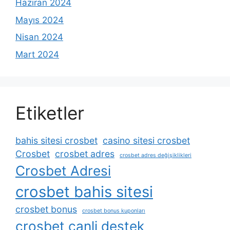
Haziran 2024
Mayıs 2024
Nisan 2024
Mart 2024
Etiketler
bahis sitesi crosbet
casino sitesi crosbet
Crosbet
crosbet adres
crosbet adres değişiklikleri
Crosbet Adresi
crosbet bahis sitesi
crosbet bonus
crosbet bonus kuponları
crosbet canli destek