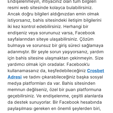
Endişelenmeyin, ihtiyacınız olan tüm bilgileri
resmi web sitesinde kolayca bulabilirsiniz.
Ancak doğru bilgileri aldığınızdan emin olmak
istiyorsanız, bahis sitesindeki iletişim bilgilerini
iki kez kontrol edebilirsiniz. Herhangi bir
endişeniz veya sorununuz varsa, Facebook
sayfalarından siteye ulaşabilirsiniz. Çözüm
bulmaya ve sorunsuz bir giriş süreci sağlamaya
adanmıştır. Bir şeyle sorun yaşıyorsanız, yardım
için bahis sitesine ulaşmaktan çekinmeyin. Size
yardımcı olmak için oradalar. Facebook’u
kullanamasanız da, keşfedebileceğiniz
Crosbet
Adresi
ve tadını çıkarabileceğiniz başka sosyal
medya platformları da var. Bahis sitesinden
memnun değilseniz, özel bir puan platformuna
geçebilirsiniz. Ve endişelenme, çeşitli alanlarda
da destek sunuyorlar. Bir Facebook hesabında
paylaşılması gereken en önemli şeylerden biri,