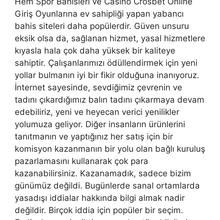
Hem Spor Bahisleri ve Casino Crosbet Online
Giriş Oyunlarına ev sahipliği yapan yabancı
bahis siteleri daha popülerdir. Güven unsuru
eksik olsa da, sağlanan hizmet, yasal hizmetlere
kıyasla hala çok daha yüksek bir kaliteye
sahiptir. Çalışanlarımızı ödüllendirmek için yeni
yollar bulmanın iyi bir fikir olduğuna inanıyoruz.
İnternet sayesinde, sevdiğimiz çevrenin ve
tadını çıkardığımız balın tadını çıkarmaya devam
edebiliriz, yeni ve heyecan verici yenilikler
yolumuza geliyor. Diğer insanların ürünlerini
tanıtmanın ve yaptığınız her satış için bir
komisyon kazanmanın bir yolu olan bağlı kuruluş
pazarlamasını kullanarak çok para
kazanabilirsiniz. Kazanamadık, sadece bizim
günümüz değildi. Bugünlerde sanal ortamlarda
yasadışı iddialar hakkında bilgi almak nadir
değildir. Birçok iddia için popüler bir seçim.