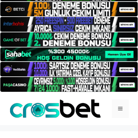
İçeriğe
atla
Menü