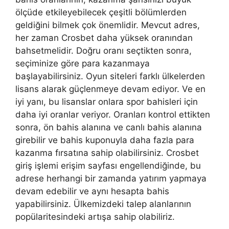
ölçüde etkileyebilecek çeşitli bölümlerden
geldiğini bilmek çok önemlidir. Mevcut adres,
her zaman Crosbet daha yüksek oranından
bahsetmelidir. Doğru oranı seçtikten sonra,
seçiminize göre para kazanmaya
başlayabilirsiniz. Oyun siteleri farklı ülkelerden
lisans alarak güçlenmeye devam ediyor. Ve en
iyi yanı, bu lisanslar onlara spor bahisleri için
daha iyi oranlar veriyor. Oranları kontrol ettikten
sonra, ön bahis alanına ve canlı bahis alanına
girebilir ve bahis kuponuyla daha fazla para
kazanma fırsatına sahip olabilirsiniz. Crosbet
giriş işlemi erişim sayfası engellendiğinde, bu
adrese herhangi bir zamanda yatırım yapmaya
devam edebilir ve aynı hesapta bahis
yapabilirsiniz. Ülkemizdeki talep alanlarının
popülaritesindeki artışa sahip olabiliriz.