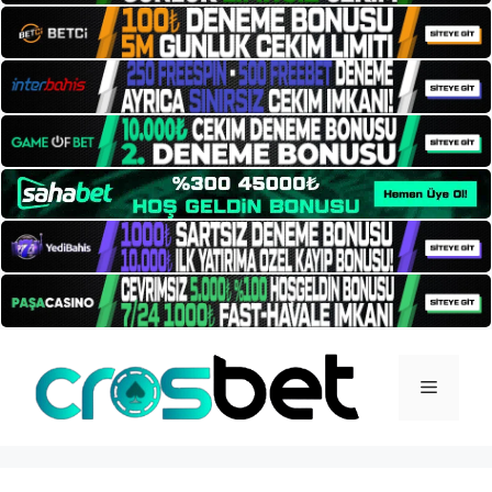
İçeriğe
atla
Menü