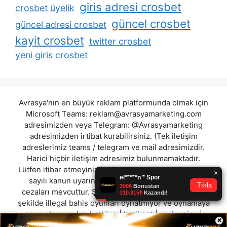
giris adresi crosbet
crosbet üyelik
güncel crosbet
güncel adresi crosbet
kayit crosbet
twitter crosbet
yeni giris crosbet
Avrasya'nın en büyük reklam platformunda olmak için
Microsoft Teams:
reklam@avrasyamarketing.com
adresimizden veya Telegram: @Avrasyamarketing
adresimizden irtibat kurabilirsiniz. (Tek iletişim
adreslerimiz teams / telegram ve mail adresimizdir.
Harici hiçbir iletişim adresimiz bulunmamaktadır.
Lütfen itibar etmeyiniz.) Türkiye yasalarına göre 7258
sayılı kanun uyarınca yasa dışı bahis oynamanın
cezaları mevcuttur. Şu an bulunduğunuz site hiç bir
şekilde illegal bahis oyunları oynatmıyor ve oynamaya
aracı olmuyordur.
betbigo
|
betikent
|
casinoziga
|
×
bet11
|
betarina
|
probet
|
hititbet
|
roketbahis
"